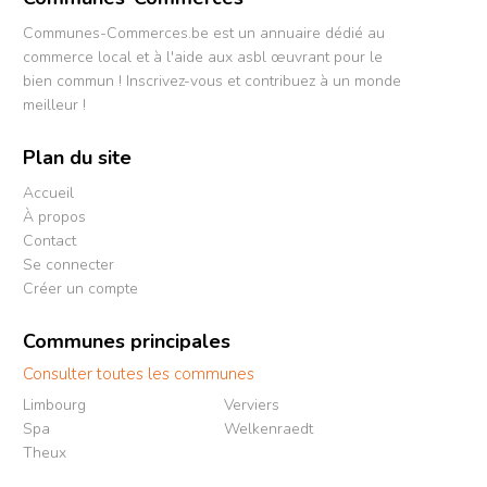
Communes-Commerces.be est un annuaire dédié au
commerce local et à l'aide aux asbl œuvrant pour le
bien commun ! Inscrivez-vous et contribuez à un monde
meilleur !
Plan du site
Accueil
À propos
Contact
Se connecter
Créer un compte
Communes principales
Consulter toutes les communes
Limbourg
Verviers
Spa
Welkenraedt
Theux